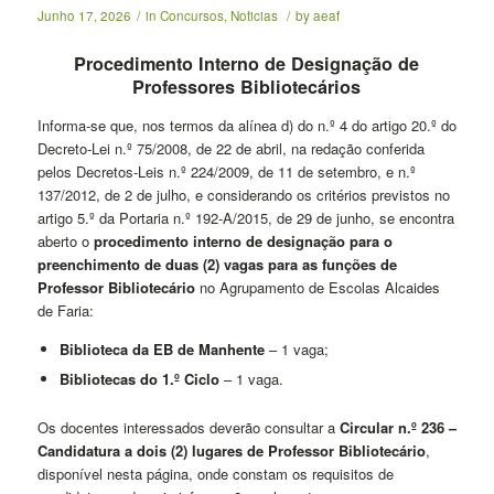
Junho 17, 2026
/
in
Concursos
,
Noticias
/
by
aeaf
Procedimento Interno de Designação de
Professores Bibliotecários
Informa-se que, nos termos da alínea d) do n.º 4 do artigo 20.º do
Decreto-Lei n.º 75/2008, de 22 de abril, na redação conferida
pelos Decretos-Leis n.º 224/2009, de 11 de setembro, e n.º
137/2012, de 2 de julho, e considerando os critérios previstos no
artigo 5.º da Portaria n.º 192-A/2015, de 29 de junho, se encontra
aberto o
procedimento interno de designação para o
preenchimento de duas (2) vagas para as funções de
Professor Bibliotecário
no Agrupamento de Escolas Alcaides
de Faria:
Biblioteca da EB de Manhente
– 1 vaga;
Bibliotecas do 1.º Ciclo
– 1 vaga.
Os docentes interessados deverão consultar a
Circular n.º 236 –
Candidatura a dois (2) lugares de Professor Bibliotecário
,
disponível nesta página, onde constam os requisitos de