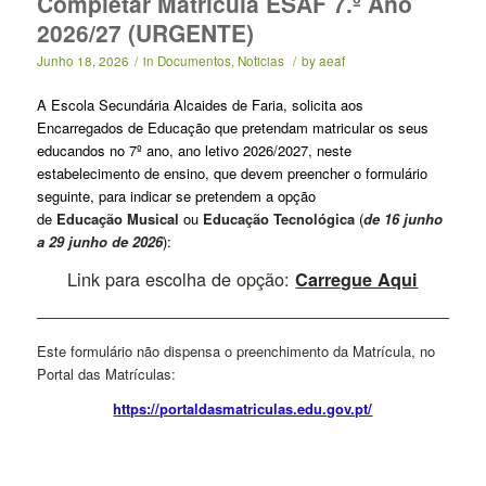
Completar Matrícula ESAF 7.º Ano
2026/27 (URGENTE)
Junho 18, 2026
/
in
Documentos
,
Noticias
/
by
aeaf
A Escola Secundária Alcaides de Faria, solicita aos
Encarregados de Educação que pretendam matricular os seus
educandos no 7º ano, ano letivo 2026/2027, neste
estabelecimento de ensino, que devem preencher o formulário
seguinte, para indicar se pretendem a opção
de
Educação Musical
ou
Educação Tecnológica
(
de 16 junho
a 29 junho de 2026
):
Link para escolha de opção:
Carregue Aqui
————————————————————————————————
Este formulário não dispensa o preenchimento da Matrícula, no
Portal das Matrículas:
https://portaldasmatriculas.edu.gov.pt/
……