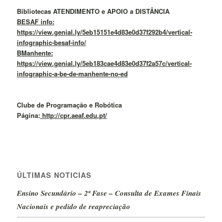
Bibliotecas ATENDIMENTO e APOIO a DISTÂNCIA
BESAF info:
https://view.genial.ly/5eb15151e4d83e0d37f292b4/vertical-
infographic-besaf-info/
BManhente:
https://view.genial.ly/5eb183cae4d83e0d37f2a57c/vertical-
infographic-a-be-de-manhente-no-ed
Clube de Programação e Robótica
Página:
http://cpr.aeaf.edu.pt/
ÚLTIMAS NOTICIAS
Ensino Secundário – 2ª Fase – Consulta de Exames Finais
Nacionais e pedido de reapreciação