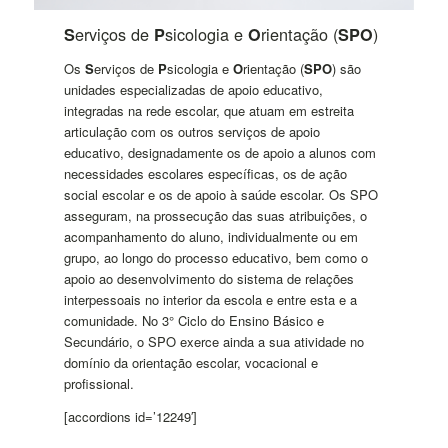
erviços de
sicologia e
rientação (
)
S
P
O
SPO
Os
S
erviços de
P
sicologia e
O
rientação (
SPO
) são
unidades especializadas de apoio educativo,
integradas na rede escolar, que atuam em estreita
articulação com os outros serviços de apoio
educativo, designadamente os de apoio a alunos com
necessidades escolares específicas, os de ação
social escolar e os de apoio à saúde escolar. Os SPO
asseguram, na prossecução das suas atribuições, o
acompanhamento do aluno, individualmente ou em
grupo, ao longo do processo educativo, bem como o
apoio ao desenvolvimento do sistema de relações
interpessoais no interior da escola e entre esta e a
comunidade. No 3° Ciclo do Ensino Básico e
Secundário, o SPO exerce ainda a sua atividade no
domínio da orientação escolar, vocacional e
profissional.
[accordions id=’12249′]