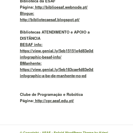
Biblioteca da ESAF
Página:
http://biblioesaf.webnode.pt/
Blogue:
http://bibliotecaesaf.blogspot.pt/
Bibliotecas ATENDIMENTO e APOIO a
DISTÂNCIA
BESAF info:
https://view.genial.ly/5eb15151e4d83e0d37f292b4/vertical-
infographic-besaf-info/
BManhente:
https://view.genial.ly/5eb183cae4d83e0d37f2a57c/vertical-
infographic-a-be-de-manhente-no-ed
Clube de Programação e Robótica
Página:
http://cpr.aeaf.edu.pt/
© Copyright -
AEAF
-
Enfold WordPress Theme by Kriesi