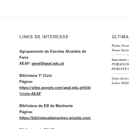
LINKS DE INTERESSE
ÚLTIMA
Ensino Secun
Finais Nacio
Agrupamento de Escolas Alcaides de
Faria
Important
AEAF:
geral@aeaf.edu.pt
PÚBLICO D
DURANTE O
Biblioteca 1º Ciclo
Listas das/o
Página:
Letivo 2026
https://sites.google.com/aeaf.edu.pt/bibliotecas1cicloaeaf/BE
1ciclo-AEAF
Biblioteca da EB de Manhente
Página:
https://bibliotecademanhen.wixsite.com/meusite/