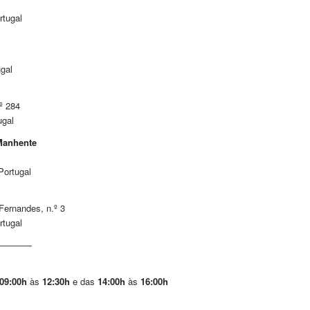
rtugal
ugal
º 284
ugal
 Manhente
Portugal
Fernandes, n.º 3
rtugal
————
09:00h
às
12:30h
e das
14:00h
às
16:00h