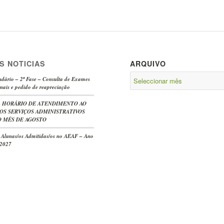
S NOTICIAS
ARQUIVO
dário – 2ª Fase – Consulta de Exames
nais e pedido de reapreciação
e – HORÁRIO DE ATENDIMENTO AO
OS SERVIÇOS ADMINISTRATIVOS
 MÊS DE AGOSTO
s Alunas/os Admitidas/os no AEAF – Ano
/2027
-