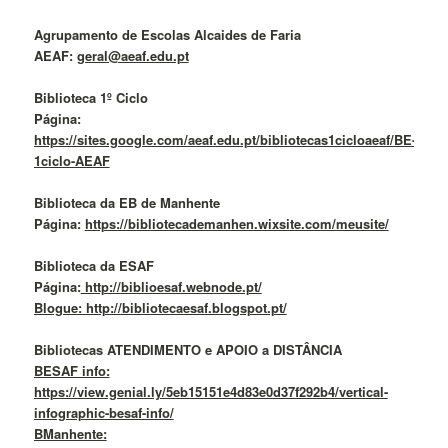
Agrupamento de Escolas Alcaides de Faria
AEAF:
geral@aeaf.edu.pt
Biblioteca 1º Ciclo
Página:
https://sites.google.com/aeaf.edu.pt/bibliotecas1cicloaeaf/BE-
1ciclo-AEAF
Biblioteca da EB de Manhente
Página:
https://bibliotecademanhen.wixsite.com/meusite/
Biblioteca da ESAF
Página:
http://biblioesaf.webnode.pt/
Blogue: http://bibliotecaesaf.blogspot.pt/
Bibliotecas ATENDIMENTO e APOIO a DISTÂNCIA
BESAF info:
https://view.genial.ly/5eb15151e4d83e0d37f292b4/vertical-
infographic-besaf-info/
BManhente: