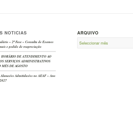
S NOTICIAS
ARQUIVO
dário – 2ª Fase – Consulta de Exames
nais e pedido de reapreciação
e – HORÁRIO DE ATENDIMENTO AO
OS SERVIÇOS ADMINISTRATIVOS
 MÊS DE AGOSTO
s Alunas/os Admitidas/os no AEAF – Ano
/2027
-