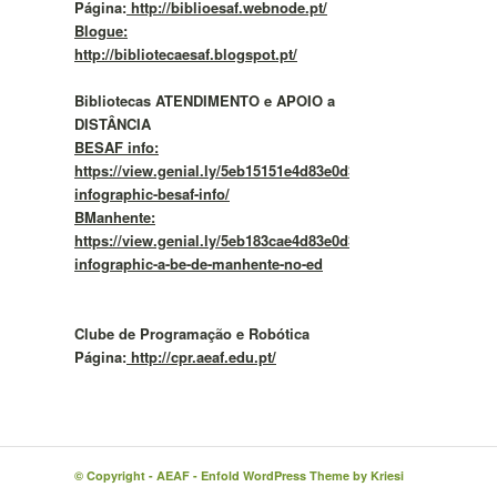
Página:
http://biblioesaf.webnode.pt/
Blogue:
http://bibliotecaesaf.blogspot.pt/
Bibliotecas ATENDIMENTO e APOIO a
DISTÂNCIA
BESAF info:
https://view.genial.ly/5eb15151e4d83e0d37f292b4/vertical-
infographic-besaf-info/
BManhente:
https://view.genial.ly/5eb183cae4d83e0d37f2a57c/vertical-
infographic-a-be-de-manhente-no-ed
Clube de Programação e Robótica
Página:
http://cpr.aeaf.edu.pt/
© Copyright -
AEAF
-
Enfold WordPress Theme by Kriesi