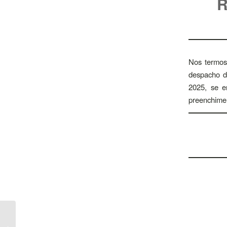
R
Nos termos 
despacho d
2025, se e
preenchimen
Abertura de Concurso
para o Grupo de