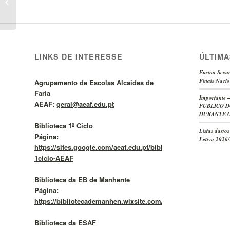
Recrutamento 100 –
Horário n.º...
LINKS DE INTERESSE
ÚLTIMA
Ensino Secun
Finais Nacio
Agrupamento de Escolas Alcaides de
Faria
Important
AEAF:
geral@aeaf.edu.pt
PÚBLICO D
DURANTE O
Biblioteca 1º Ciclo
Listas das/o
Página:
Letivo 2026
https://sites.google.com/aeaf.edu.pt/bibliotecas1cicloaeaf/BE
1ciclo-AEAF
Biblioteca da EB de Manhente
Página:
https://bibliotecademanhen.wixsite.com/meusite/
Biblioteca da ESAF