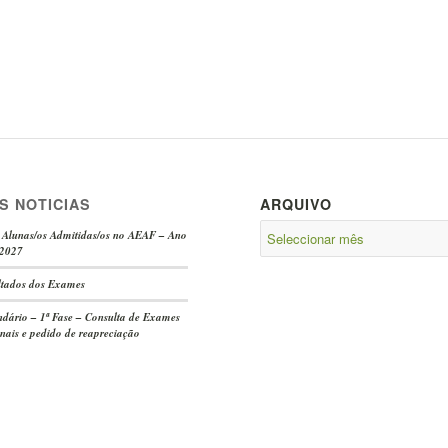
S NOTICIAS
ARQUIVO
s Alunas/os Admitidas/os no AEAF – Ano
/2027
ltados dos Exames
dário – 1ª Fase – Consulta de Exames
nais e pedido de reapreciação
-