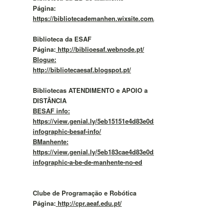
Página:
https://bibliotecademanhen.wixsite.com/meusite/
Biblioteca da ESAF
Página:
http://biblioesaf.webnode.pt/
Blogue:
http://bibliotecaesaf.blogspot.pt/
Bibliotecas ATENDIMENTO e APOIO a
DISTÂNCIA
BESAF info:
https://view.genial.ly/5eb15151e4d83e0d37f292b4/vertical-
infographic-besaf-info/
BManhente:
https://view.genial.ly/5eb183cae4d83e0d37f2a57c/vertical-
infographic-a-be-de-manhente-no-ed
Clube de Programação e Robótica
Página:
http://cpr.aeaf.edu.pt/