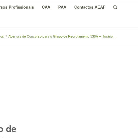
sos Profissionais
CAA
PAA
Contactos AEAF
sos
/
Abertura de Concurso para o Grupo de Recrutamento 530A – Horário ...
o de