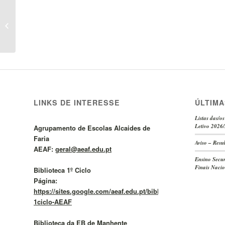
Abertura de Concurso
para o Grupo de
Recrutamento 530 –
Horário n.º...
LINKS DE INTERESSE
ÚLTIMA
Listas das/o
Letivo 2026
Agrupamento de Escolas Alcaides de
Faria
Aviso – Resu
AEAF:
geral@aeaf.edu.pt
Ensino Secun
Finais Nacio
Biblioteca 1º Ciclo
Página:
https://sites.google.com/aeaf.edu.pt/bibliotecas1cicloaeaf/BE
1ciclo-AEAF
Biblioteca da EB de Manhente