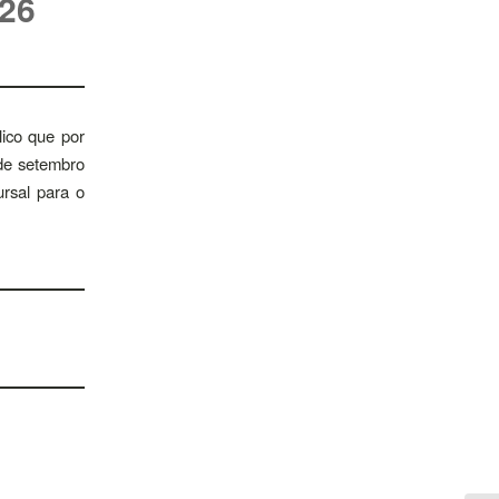
 26
lico que por
 de setembro
ursal para o