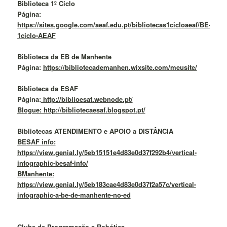
Biblioteca 1º Ciclo
Página:
https://sites.google.com/aeaf.edu.pt/bibliotecas1cicloaeaf/BE-
1ciclo-AEAF
Biblioteca da EB de Manhente
Página:
https://bibliotecademanhen.wixsite.com/meusite/
Biblioteca da ESAF
Página:
http://biblioesaf.webnode.pt/
Blogue: http://bibliotecaesaf.blogspot.pt/
Bibliotecas ATENDIMENTO e APOIO a DISTÂNCIA
BESAF info:
https://view.genial.ly/5eb15151e4d83e0d37f292b4/vertical-
infographic-besaf-info/
BManhente:
https://view.genial.ly/5eb183cae4d83e0d37f2a57c/vertical-
infographic-a-be-de-manhente-no-ed
Clube de Programação e Robótica