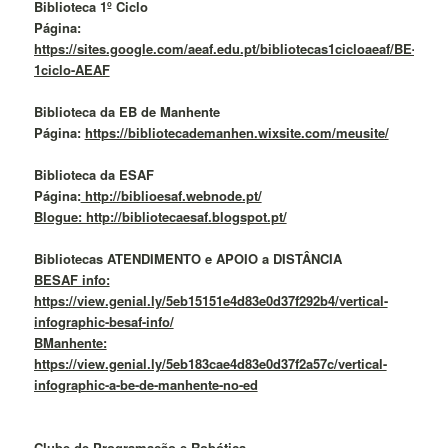
Biblioteca 1º Ciclo
Página:
https://sites.google.com/aeaf.edu.pt/bibliotecas1cicloaeaf/BE-
1ciclo-AEAF
Biblioteca da EB de Manhente
Página:
https://bibliotecademanhen.wixsite.com/meusite/
Biblioteca da ESAF
Página:
http://biblioesaf.webnode.pt/
Blogue: http://bibliotecaesaf.blogspot.pt/
Bibliotecas ATENDIMENTO e APOIO a DISTÂNCIA
BESAF info:
https://view.genial.ly/5eb15151e4d83e0d37f292b4/vertical-
infographic-besaf-info/
BManhente:
https://view.genial.ly/5eb183cae4d83e0d37f2a57c/vertical-
infographic-a-be-de-manhente-no-ed
Clube de Programação e Robótica