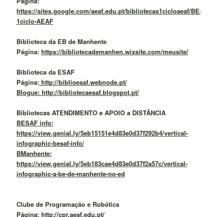
Página:
https://sites.google.com/aeaf.edu.pt/bibliotecas1cicloaeaf/BE-
1ciclo-AEAF
Biblioteca da EB de Manhente
Página:
https://bibliotecademanhen.wixsite.com/meusite/
Biblioteca da ESAF
Página:
http://biblioesaf.webnode.pt/
Blogue: http://bibliotecaesaf.blogspot.pt/
Bibliotecas ATENDIMENTO e APOIO a DISTÂNCIA
BESAF info:
https://view.genial.ly/5eb15151e4d83e0d37f292b4/vertical-
infographic-besaf-info/
BManhente:
https://view.genial.ly/5eb183cae4d83e0d37f2a57c/vertical-
infographic-a-be-de-manhente-no-ed
Clube de Programação e Robótica
Página:
http://cpr.aeaf.edu.pt/