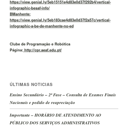
https://view.genial.ly/5eb15151e4d83e0d37f292b4/vertical-
infographic-besaf-info/
BManhente:
https://view.genial.ly/5eb183cae4d83e0d37f2a57c/vertical-
infographic-a-be-de-manhente-no-ed
Clube de Programação e Robótica
Página:
http://cpr.aeaf.edu.pt/
ÚLTIMAS NOTICIAS
Ensino Secundário – 2ª Fase – Consulta de Exames Finais
Nacionais e pedido de reapreciação
Importante – HORÁRIO DE ATENDIMENTO AO
PÚBLICO DOS SERVIÇOS ADMINISTRATIVOS