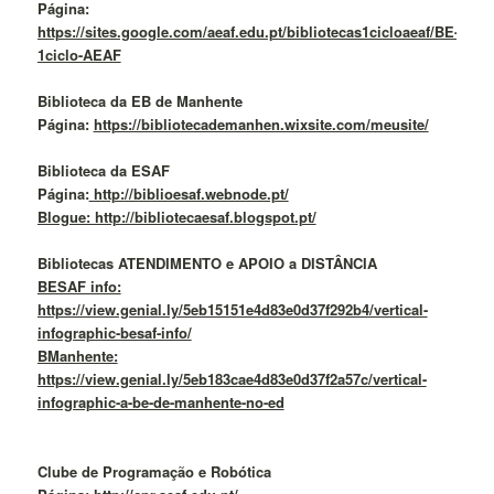
Página:
https://sites.google.com/aeaf.edu.pt/bibliotecas1cicloaeaf/BE-
1ciclo-AEAF
Biblioteca da EB de Manhente
Página:
https://bibliotecademanhen.wixsite.com/meusite/
Biblioteca da ESAF
Página:
http://biblioesaf.webnode.pt/
Blogue: http://bibliotecaesaf.blogspot.pt/
Bibliotecas ATENDIMENTO e APOIO a DISTÂNCIA
BESAF info:
https://view.genial.ly/5eb15151e4d83e0d37f292b4/vertical-
infographic-besaf-info/
BManhente:
https://view.genial.ly/5eb183cae4d83e0d37f2a57c/vertical-
infographic-a-be-de-manhente-no-ed
Clube de Programação e Robótica