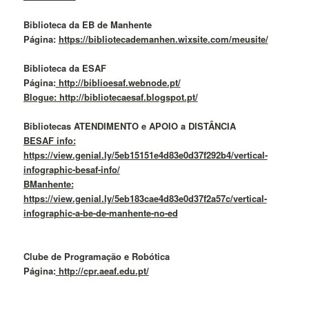
Biblioteca da EB de Manhente
Página:
https://bibliotecademanhen.wixsite.com/meusite/
Biblioteca da ESAF
Página:
http://biblioesaf.webnode.pt/
Blogue: http://bibliotecaesaf.blogspot.pt/
Bibliotecas ATENDIMENTO e APOIO a DISTÂNCIA
BESAF info:
https://view.genial.ly/5eb15151e4d83e0d37f292b4/vertical-
infographic-besaf-info/
BManhente:
https://view.genial.ly/5eb183cae4d83e0d37f2a57c/vertical-
infographic-a-be-de-manhente-no-ed
Clube de Programação e Robótica
Página:
http://cpr.aeaf.edu.pt/