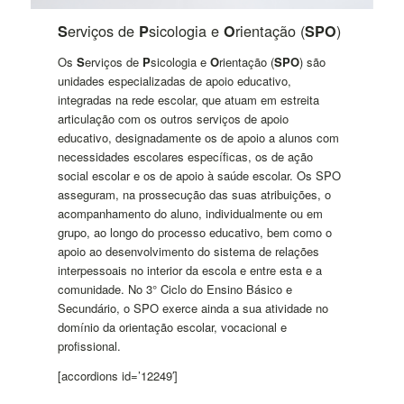
erviços de
sicologia e
rientação (
)
S
P
O
SPO
Os
S
erviços de
P
sicologia e
O
rientação (
SPO
) são
unidades especializadas de apoio educativo,
integradas na rede escolar, que atuam em estreita
articulação com os outros serviços de apoio
educativo, designadamente os de apoio a alunos com
necessidades escolares específicas, os de ação
social escolar e os de apoio à saúde escolar. Os SPO
asseguram, na prossecução das suas atribuições, o
acompanhamento do aluno, individualmente ou em
grupo, ao longo do processo educativo, bem como o
apoio ao desenvolvimento do sistema de relações
interpessoais no interior da escola e entre esta e a
comunidade. No 3° Ciclo do Ensino Básico e
Secundário, o SPO exerce ainda a sua atividade no
domínio da orientação escolar, vocacional e
profissional.
[accordions id=’12249′]