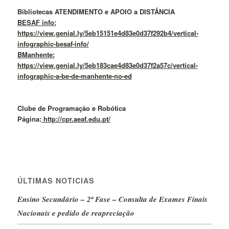
Bibliotecas ATENDIMENTO e APOIO a DISTÂNCIA
BESAF info:
https://view.genial.ly/5eb15151e4d83e0d37f292b4/vertical-
infographic-besaf-info/
BManhente:
https://view.genial.ly/5eb183cae4d83e0d37f2a57c/vertical-
infographic-a-be-de-manhente-no-ed
Clube de Programação e Robótica
Página:
http://cpr.aeaf.edu.pt/
ÚLTIMAS NOTICIAS
Ensino Secundário – 2ª Fase – Consulta de Exames Finais
Nacionais e pedido de reapreciação