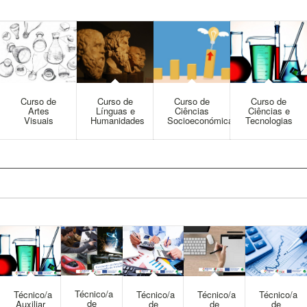
Curso de
Curso de
Curso de
Curso de
Artes
Línguas e
Ciências
Ciências e
Visuais
Humanidades
Socioeconómicas
Tecnologias
Técnico/a
Técnico/a
Técnico/a
Técnico/a
Técnico/a
de
Auxiliar
de
de
de