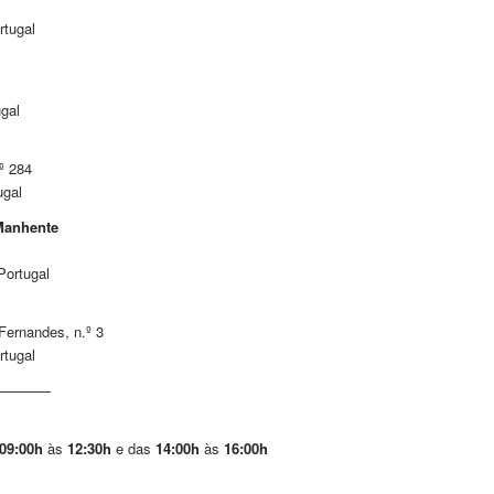
rtugal
ugal
º 284
ugal
 Manhente
Portugal
Fernandes, n.º 3
rtugal
————
09:00h
às
12:30h
e das
14:00h
às
16:00h