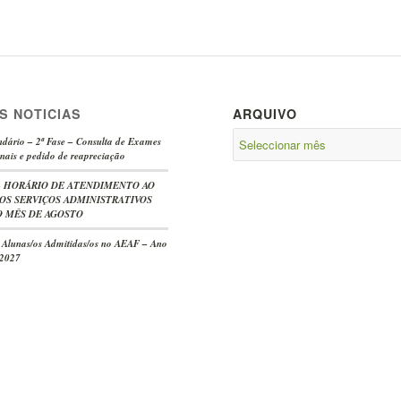
S NOTICIAS
ARQUIVO
dário – 2ª Fase – Consulta de Exames
nais e pedido de reapreciação
e – HORÁRIO DE ATENDIMENTO AO
OS SERVIÇOS ADMINISTRATIVOS
 MÊS DE AGOSTO
s Alunas/os Admitidas/os no AEAF – Ano
/2027
-