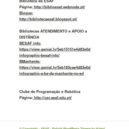
Biblioteca da ESAF
Página:
http://biblioesaf.webnode.pt/
Blogue:
http://bibliotecaesaf.blogspot.pt/
Bibliotecas ATENDIMENTO e APOIO a
DISTÂNCIA
BESAF info:
https://view.genial.ly/5eb15151e4d83e0d37f292b4/vertical-
infographic-besaf-info/
BManhente:
https://view.genial.ly/5eb183cae4d83e0d37f2a57c/vertical-
infographic-a-be-de-manhente-no-ed
Clube de Programação e Robótica
Página:
http://cpr.aeaf.edu.pt/
© Copyright -
AEAF
-
Enfold WordPress Theme by Kriesi