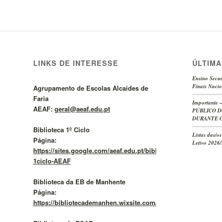
LINKS DE INTERESSE
ÚLTIMA
Ensino Secun
Finais Nacio
Agrupamento de Escolas Alcaides de
Faria
Important
AEAF:
geral@aeaf.edu.pt
PÚBLICO D
DURANTE O
Biblioteca 1º Ciclo
Listas das/o
Página:
Letivo 2026
https://sites.google.com/aeaf.edu.pt/bibliotecas1cicloaeaf/BE
1ciclo-AEAF
Biblioteca da EB de Manhente
Página:
https://bibliotecademanhen.wixsite.com/meusite/