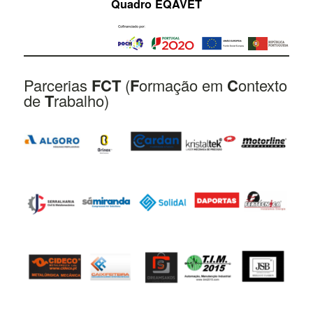
Quadro EQAVET
Parcerias
FCT
(
F
ormação em
C
ontexto
de
T
rabalho)