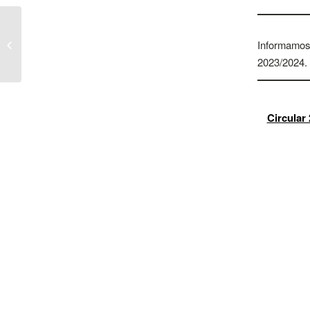
Informações e normas
para os alunos sobre
Informamos 
Provas de Aferição
2023/2024.
2022/2023 –...
Circular