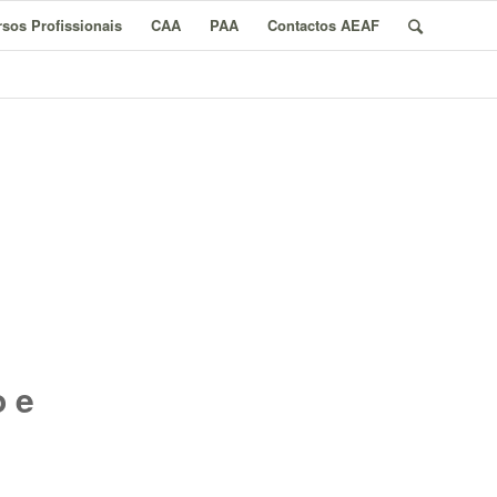
sos Profissionais
CAA
PAA
Contactos AEAF
o e