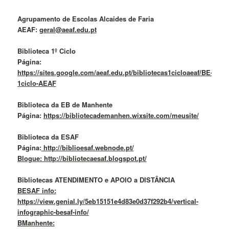
Agrupamento de Escolas Alcaides de Faria
AEAF:
geral@aeaf.edu.pt
Biblioteca 1º Ciclo
Página:
https://sites.google.com/aeaf.edu.pt/bibliotecas1cicloaeaf/BE-
1ciclo-AEAF
Biblioteca da EB de Manhente
Página:
https://bibliotecademanhen.wixsite.com/meusite/
Biblioteca da ESAF
Página:
http://biblioesaf.webnode.pt/
Blogue: http://bibliotecaesaf.blogspot.pt/
Bibliotecas ATENDIMENTO e APOIO a DISTÂNCIA
BESAF info:
https://view.genial.ly/5eb15151e4d83e0d37f292b4/vertical-
infographic-besaf-info/
BManhente: