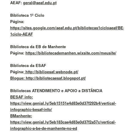
AEAF:
geral@aeaf.edu.pt
Biblioteca 1º Ciclo
Página:
https://sites.google.com/aeaf.edu.pt/bibliotecas1cicloaeaf/BE-
1ciclo-AEAF
Biblioteca da EB de Manhente
Página:
https://bibliotecademanhen.wixsite.com/meusite/
Biblioteca da ESAF
Página:
http://biblioesaf.webnode.pt/
Blogue: http://bibliotecaesaf.blogspot.pt/
Bibliotecas ATENDIMENTO e APOIO a DISTÂNCIA
BESAF info:
https://view.genial.ly/5eb15151e4d83e0d37f292b4/vertical-
infographic-besaf-info/
BManhente:
https://view.genial.ly/5eb183cae4d83e0d37f2a57c/vertical-
infographic-a-be-de-manhente-no-ed