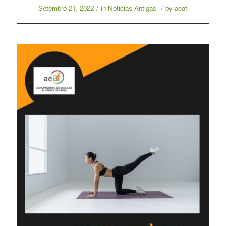
Setembro 21, 2022
/
in
Noticias Antigas
/
by
aeaf