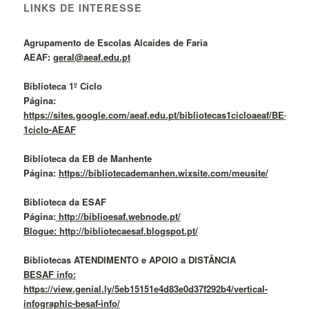
LINKS DE INTERESSE
Agrupamento de Escolas Alcaides de Faria
AEAF:
geral@aeaf.edu.pt
Biblioteca 1º Ciclo
Página:
https://sites.google.com/aeaf.edu.pt/bibliotecas1cicloaeaf/BE-
1ciclo-AEAF
Biblioteca da EB de Manhente
Página:
https://bibliotecademanhen.wixsite.com/meusite/
Biblioteca da ESAF
Página:
http://biblioesaf.webnode.pt/
Blogue: http://bibliotecaesaf.blogspot.pt/
Bibliotecas ATENDIMENTO e APOIO a DISTÂNCIA
BESAF info:
https://view.genial.ly/5eb15151e4d83e0d37f292b4/vertical-
infographic-besaf-info/