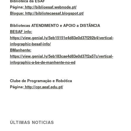
Biblioteca da ESAF
Página:
http://biblioesaf.webnode.pt/
Blogue: http://bibliotecaesaf.blogspot.pt/
Bibliotecas ATENDIMENTO e APOIO a DISTÂNCIA
BESAF info:
https://view.genial.ly/5eb15151e4d83e0d37f292b4/vertical-
infographic-besaf-info/
BManhente:
https://view.genial.ly/5eb183cae4d83e0d37f2a57c/vertical-
infographic-a-be-de-manhente-no-ed
Clube de Programação e Robótica
Página:
http://cpr.aeaf.edu.pt/
ÚLTIMAS NOTICIAS