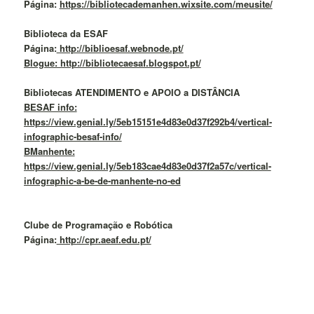
Página:
https://bibliotecademanhen.wixsite.com/meusite/
Biblioteca da ESAF
Página:
http://biblioesaf.webnode.pt/
Blogue: http://bibliotecaesaf.blogspot.pt/
Bibliotecas ATENDIMENTO e APOIO a DISTÂNCIA
BESAF info:
https://view.genial.ly/5eb15151e4d83e0d37f292b4/vertical-
infographic-besaf-info/
BManhente:
https://view.genial.ly/5eb183cae4d83e0d37f2a57c/vertical-
infographic-a-be-de-manhente-no-ed
Clube de Programação e Robótica
Página:
http://cpr.aeaf.edu.pt/