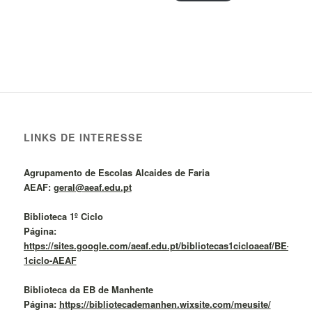
LINKS DE INTERESSE
Agrupamento de Escolas Alcaides de Faria
AEAF:
geral@aeaf.edu.pt
Biblioteca 1º Ciclo
Página:
https://sites.google.com/aeaf.edu.pt/bibliotecas1cicloaeaf/BE-
1ciclo-AEAF
Biblioteca da EB de Manhente
Página:
https://bibliotecademanhen.wixsite.com/meusite/