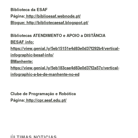
Biblioteca da ESAF
Página:
http://biblioesaf.webnode.pt/
Blogue: http://bibliotecaesaf.blogspot.pt/
Bibliotecas ATENDIMENTO e APOIO a DISTÂNCIA
BESAF info:
https://view.genial.ly/5eb15151e4d83e0d37f292b4/vertical-
infographic-besaf-info/
BManhente:
https://view.genial.ly/5eb183cae4d83e0d37f2a57c/vertical-
infographic-a-be-de-manhente-no-ed
Clube de Programação e Robótica
Página:
http://cpr.aeaf.edu.pt/
ÚLTIMAS NOTICIAS