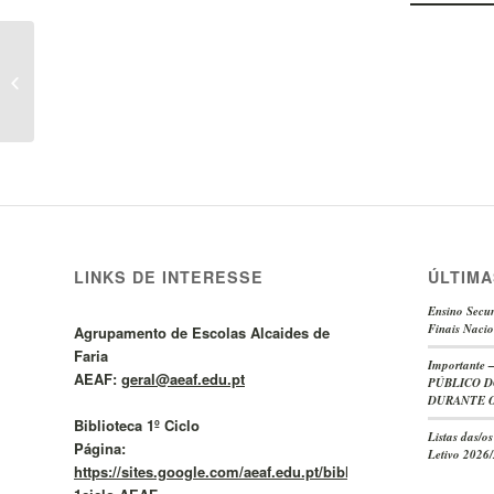
Abertura de Concurso
para o Grupo de
Recrutamento 530A –
Horário n.º...
LINKS DE INTERESSE
ÚLTIMA
Ensino Secun
Finais Nacio
Agrupamento de Escolas Alcaides de
Faria
Important
AEAF:
geral@aeaf.edu.pt
PÚBLICO D
DURANTE O
Biblioteca 1º Ciclo
Listas das/o
Página:
Letivo 2026
https://sites.google.com/aeaf.edu.pt/bibliotecas1cicloaeaf/BE