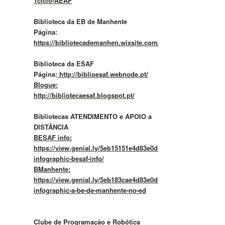
1ciclo-AEAF
Biblioteca da EB de Manhente
Página:
https://bibliotecademanhen.wixsite.com/meusite/
Biblioteca da ESAF
Página:
http://biblioesaf.webnode.pt/
Blogue:
http://bibliotecaesaf.blogspot.pt/
Bibliotecas ATENDIMENTO e APOIO a
DISTÂNCIA
BESAF info:
https://view.genial.ly/5eb15151e4d83e0d37f292b4/vertical-
infographic-besaf-info/
BManhente:
https://view.genial.ly/5eb183cae4d83e0d37f2a57c/vertical-
infographic-a-be-de-manhente-no-ed
Clube de Programação e Robótica