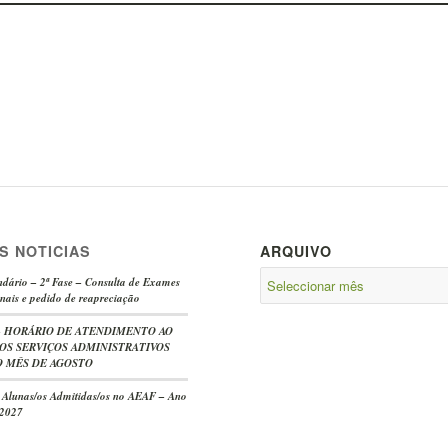
S NOTICIAS
ARQUIVO
dário – 2ª Fase – Consulta de Exames
nais e pedido de reapreciação
e – HORÁRIO DE ATENDIMENTO AO
OS SERVIÇOS ADMINISTRATIVOS
 MÊS DE AGOSTO
s Alunas/os Admitidas/os no AEAF – Ano
/2027
-