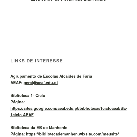
LINKS DE INTERESSE
Agrupamento de Escolas Alcaides de Faria
AEAF:
geral@aeaf.edu.pt
Biblioteca 1º Ciclo
Página:
https://sites.google.com/aeaf.edu.pt/bibliotecas1cicloaeaf/BE-
1ciclo-AEAF
Biblioteca da EB de Manhente
Página:
https://bibliotecademanhen.wixsite.com/meusite/