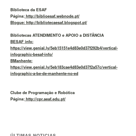
Biblioteca da ESAF
Página:
http://biblioesaf.webnode.pt/
Blogue: http://bibliotecaesaf.blogspot.pt/
Bibliotecas ATENDIMENTO e APOIO a DISTÂNCIA
BESAF info:
https://view.genial.ly/5eb15151e4d83e0d37f292b4/vertical-
infographic-besaf-info/
BManhente:
https://view.genial.ly/5eb183cae4d83e0d37f2a57c/vertical-
infographic-a-be-de-manhente-no-ed
Clube de Programação e Robótica
Página:
http://cpr.aeaf.edu.pt/
ÚLTIMAS NOTICIAS