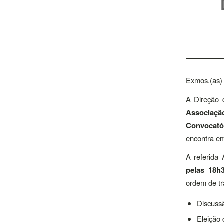
Exmos.(as)
A Direção 
Associaçã
Convocató
encontra e
A referida 
pelas 18h
ordem de tr
Discussã
Eleição