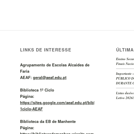
LINKS DE INTERESSE
ÚLTIMA
Ensino Secun
Finais Nacio
Agrupamento de Escolas Alcaides de
Faria
Important
AEAF:
geral@aeaf.edu.pt
PÚBLICO D
DURANTE O
Biblioteca 1º Ciclo
Listas das/o
Página:
Letivo 2026
https://sites.google.com/aeaf.edu.pt/bibliotecas1cicloaeaf/BE
1ciclo-AEAF
Biblioteca da EB de Manhente
Página:
https://bibliotecademanhen.wixsite.com/meusite/