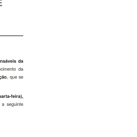
E
nsáveis da
ecimento da
ção
, que se
rta-feira),
 a seguinte