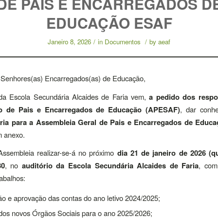
DE PAIS E ENCARREGADOS D
EDUCAÇÃO ESAF
Janeiro 8, 2026
/
in
Documentos
/
by
aeaf
 Senhores(as) Encarregados(as) de Educação,
da Escola Secundária Alcaides de Faria vem,
a pedido dos respo
o de Pais e Encarregados de Educação (APESAF)
, dar conh
ria para a Assembleia Geral de Pais e Encarregados de Educa
m anexo.
Assembleia realizar-se-á no próximo
dia 21 de janeiro de 2026 (qua
30
, no
auditório da Escola Secundária Alcaides de Faria
, com
abalhos:
o e aprovação das contas do ano letivo 2024/2025;
 dos novos Órgãos Sociais para o ano 2025/2026;