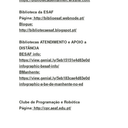
Biblioteca da ESAF
Página:
http://biblioesaf.webnode.pt/
Blogue:
http://bibliotecaesaf.blogspot.pt/
Bibliotecas ATENDIMENTO e APOIO a
DISTÂNCIA
BESAF info:
https://view.genial.ly/5eb15151e4d83e0d37f292b4/vertical-
infographic-besaf-info/
BManhente:
https://view.genial.ly/5eb183cae4d83e0d37f2a57c/vertical-
infographic-a-be-de-manhente-no-ed
Clube de Programação e Robótica
Página:
http://cpr.aeaf.edu.pt/