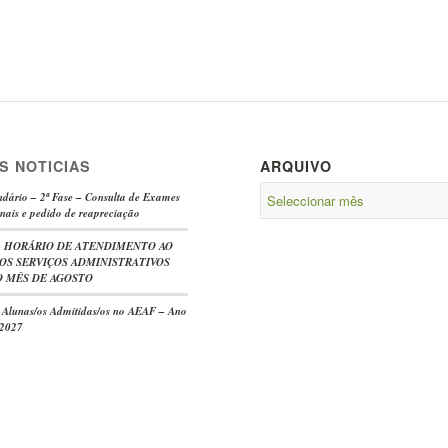
S NOTICIAS
ARQUIVO
dário – 2ª Fase – Consulta de Exames
nais e pedido de reapreciação
e – HORÁRIO DE ATENDIMENTO AO
OS SERVIÇOS ADMINISTRATIVOS
 MÊS DE AGOSTO
s Alunas/os Admitidas/os no AEAF – Ano
/2027
-