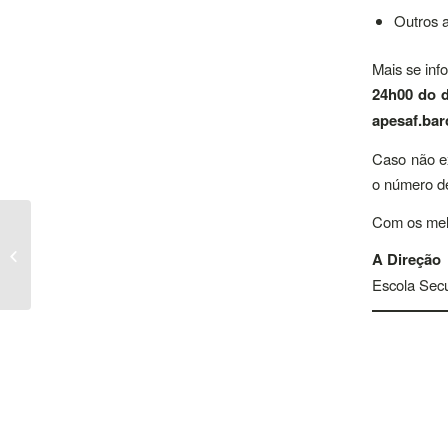
Outros 
Mais se inf
24h00 do d
apesaf.ba
Caso não ex
o número de
Com os mel
Aviso de Abertura
para Contratação de
A Direção
Técnico Especializado
Escola Secu
da Área de ...