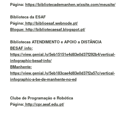
Página:
https://bibliotecademanhen.wixsite.com/meusite/
Biblioteca da ESAF
Página:
http://biblioesaf.webnode.pt/
Blogue: http://bibliotecaesaf.blogspot.pt/
Bibliotecas ATENDIMENTO e APOIO a DISTÂNCIA
BESAF info:
https://view.genial.ly/5eb15151e4d83e0d37f292b4/vertical-
infographic-besaf-info/
BManhente:
https://view.genial.ly/5eb183cae4d83e0d37f2a57c/vertical-
infographic-a-be-de-manhente-no-ed
Clube de Programação e Robótica
Página:
http://cpr.aeaf.edu.pt/