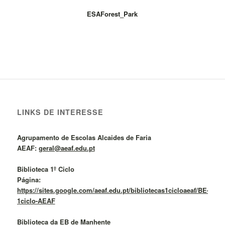
ESAForest_Park
LINKS DE INTERESSE
Agrupamento de Escolas Alcaides de Faria
AEAF:
geral@aeaf.edu.pt
Biblioteca 1º Ciclo
Página:
https://sites.google.com/aeaf.edu.pt/bibliotecas1cicloaeaf/BE-
1ciclo-AEAF
Biblioteca da EB de Manhente