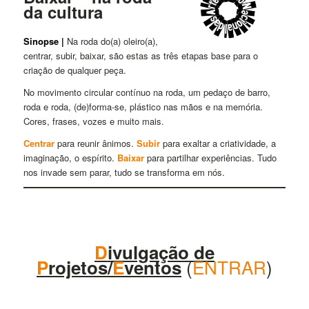
da cultura
Sinopse |
Na roda do(a) oleiro(a),
centrar, subir, baixar, são estas as três etapas base para o
criação de qualquer peça.
No movimento circular contínuo na roda, um pedaço de barro,
roda e roda, (de)forma-se, plástico nas mãos e na memória.
Cores, frases, vozes e muito mais.
Centrar
para reunir ânimos.
Subir
para exaltar a criatividade, a
imaginação, o espírito.
Baixar
para partilhar experiências. Tudo
nos invade sem parar, tudo se transforma em nós.
D
ivulgação de
(
ENTRAR
)
P
rojetos/
E
ventos