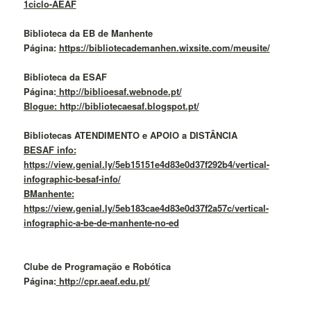
1ciclo-AEAF
Biblioteca da EB de Manhente
Página:
https://bibliotecademanhen.wixsite.com/meusite/
Biblioteca da ESAF
Página:
http://biblioesaf.webnode.pt/
Blogue: http://bibliotecaesaf.blogspot.pt/
Bibliotecas ATENDIMENTO e APOIO a DISTÂNCIA
BESAF info:
https://view.genial.ly/5eb15151e4d83e0d37f292b4/vertical-
infographic-besaf-info/
BManhente:
https://view.genial.ly/5eb183cae4d83e0d37f2a57c/vertical-
infographic-a-be-de-manhente-no-ed
Clube de Programação e Robótica
Página:
http://cpr.aeaf.edu.pt/