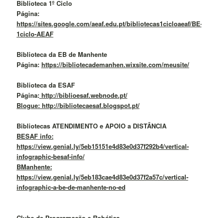
Biblioteca 1º Ciclo
Página:
https://sites.google.com/aeaf.edu.pt/bibliotecas1cicloaeaf/BE-
1ciclo-AEAF
Biblioteca da EB de Manhente
Página:
https://bibliotecademanhen.wixsite.com/meusite/
Biblioteca da ESAF
Página:
http://biblioesaf.webnode.pt/
Blogue: http://bibliotecaesaf.blogspot.pt/
Bibliotecas ATENDIMENTO e APOIO a DISTÂNCIA
BESAF info:
https://view.genial.ly/5eb15151e4d83e0d37f292b4/vertical-
infographic-besaf-info/
BManhente:
https://view.genial.ly/5eb183cae4d83e0d37f2a57c/vertical-
infographic-a-be-de-manhente-no-ed
Clube de Programação e Robótica