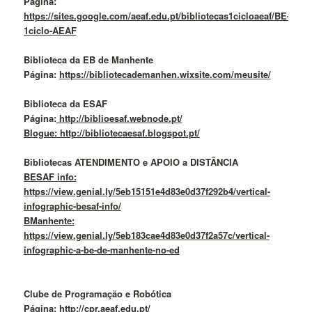
Página:
https://sites.google.com/aeaf.edu.pt/bibliotecas1cicloaeaf/BE-
1ciclo-AEAF
Biblioteca da EB de Manhente
Página:
https://bibliotecademanhen.wixsite.com/meusite/
Biblioteca da ESAF
Página:
http://biblioesaf.webnode.pt/
Blogue: http://bibliotecaesaf.blogspot.pt/
Bibliotecas ATENDIMENTO e APOIO a DISTÂNCIA
BESAF info:
https://view.genial.ly/5eb15151e4d83e0d37f292b4/vertical-
infographic-besaf-info/
BManhente:
https://view.genial.ly/5eb183cae4d83e0d37f2a57c/vertical-
infographic-a-be-de-manhente-no-ed
Clube de Programação e Robótica
Página:
http://cpr.aeaf.edu.pt/