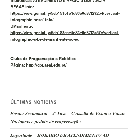
Bibliotecas ATENDIMENTO e APOIO a DISTÂNCIA
BESAF info:
https://view.genial.ly/5eb15151e4d83e0d37f292b4/vertical-
infographic-besaf-info/
BManhente:
https://view.genial.ly/5eb183cae4d83e0d37f2a57c/vertical-
infographic-a-be-de-manhente-no-ed
Clube de Programação e Robótica
Página:
http://cpr.aeaf.edu.pt/
ÚLTIMAS NOTICIAS
Ensino Secundário – 2ª Fase – Consulta de Exames Finais
Nacionais e pedido de reapreciação
Importante – HORÁRIO DE ATENDIMENTO AO