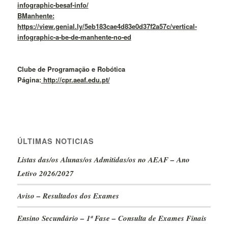
infographic-besaf-info/
BManhente:
https://view.genial.ly/5eb183cae4d83e0d37f2a57c/vertical-
infographic-a-be-de-manhente-no-ed
Clube de Programação e Robótica
Página:
http://cpr.aeaf.edu.pt/
ÚLTIMAS NOTICIAS
Listas das/os Alunas/os Admitidas/os no AEAF – Ano
Letivo 2026/2027
Aviso – Resultados dos Exames
Ensino Secundário – 1ª Fase – Consulta de Exames Finais