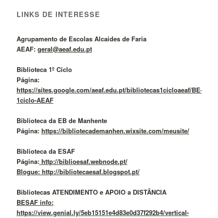
LINKS DE INTERESSE
Agrupamento de Escolas Alcaides de Faria
AEAF:
geral@aeaf.edu.pt
Biblioteca 1º Ciclo
Página:
https://sites.google.com/aeaf.edu.pt/bibliotecas1cicloaeaf/BE-
1ciclo-AEAF
Biblioteca da EB de Manhente
Página:
https://bibliotecademanhen.wixsite.com/meusite/
Biblioteca da ESAF
Página:
http://biblioesaf.webnode.pt/
Blogue: http://bibliotecaesaf.blogspot.pt/
Bibliotecas ATENDIMENTO e APOIO a DISTÂNCIA
BESAF info:
https://view.genial.ly/5eb15151e4d83e0d37f292b4/vertical-