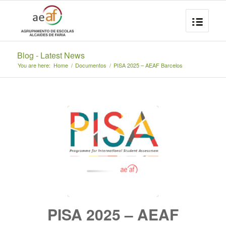
Blog - Latest News
You are here:
Home
/
Documentos
/
PISA 2025 – AEAF Barcelos
PISA 2025 – AEAF