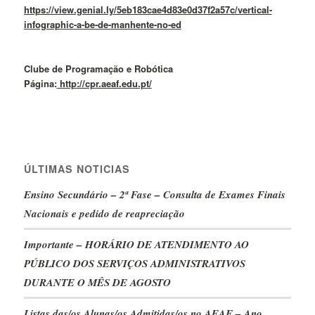
https://view.genial.ly/5eb183cae4d83e0d37f2a57c/vertical-
infographic-a-be-de-manhente-no-ed
Clube de Programação e Robótica
Página:
http://cpr.aeaf.edu.pt/
ÚLTIMAS NOTICIAS
Ensino Secundário – 2ª Fase – Consulta de Exames Finais
Nacionais e pedido de reapreciação
Importante – HORÁRIO DE ATENDIMENTO AO
PÚBLICO DOS SERVIÇOS ADMINISTRATIVOS
DURANTE O MÊS DE AGOSTO
Listas das/os Alunas/os Admitidas/os no AEAF – Ano