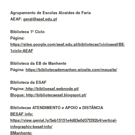
Agrupamento de Escolas Alcaides de Faria
AEAF:
geral@aeaf.edu.pt
Biblioteca 1º Ciclo
Página:
https://sites.google.com/aeaf.edu.pt/bibliotecas1cicloaeaf/BE-
1ciclo-AEAF
Biblioteca da EB de Manhente
Página:
https://bibliotecademanhen.wixsite.com/meusite/
Biblioteca da ESAF
Página:
http://biblioesaf.webnode.pt/
Blogue: http://bibliotecaesaf.blogspot.pt/
Bibliotecas ATENDIMENTO e APOIO a DISTÂNCIA
BESAF info:
https://view.genial.ly/5eb15151e4d83e0d37f292b4/vertical-
infographic-besaf-info/
BManhente: