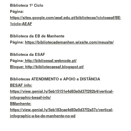
Biblioteca 1º Ciclo
Página:
https://sites.google.com/aeaf.edu.pt/bibliotecas1cicloaeaf/BE-
1ciclo-AEAF
Biblioteca da EB de Manhente
Página:
https://bibliotecademanhen.wixsite.com/meusite/
Biblioteca da ESAF
Página:
http://biblioesaf.webnode.pt/
Blogue: http://bibliotecaesaf.blogspot.pt/
Bibliotecas ATENDIMENTO e APOIO a DISTÂNCIA
BESAF info:
https://view.genial.ly/5eb15151e4d83e0d37f292b4/vertical-
infographic-besaf-info/
BManhente:
https://view.genial.ly/5eb183cae4d83e0d37f2a57c/vertical-
infographic-a-be-de-manhente-no-ed