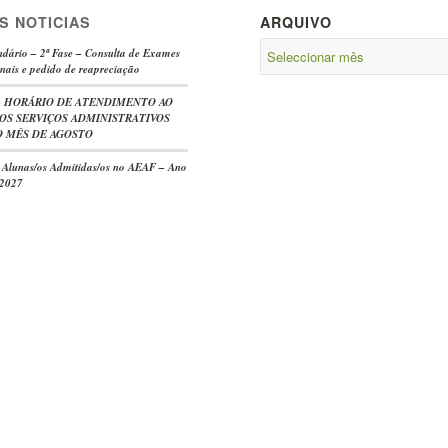
S NOTICIAS
ARQUIVO
dário – 2ª Fase – Consulta de Exames
nais e pedido de reapreciação
e – HORÁRIO DE ATENDIMENTO AO
OS SERVIÇOS ADMINISTRATIVOS
 MÊS DE AGOSTO
s Alunas/os Admitidas/os no AEAF – Ano
/2027
-