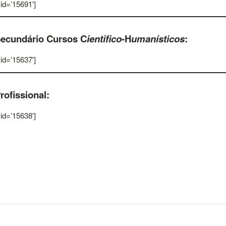
 id=’15691′]
Secundário Cursos C
ientifico
-H
umanísticos
:
 id=’15637′]
rofissional:
 id=’15638′]