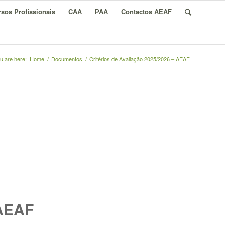
sos Profissionais
CAA
PAA
Contactos AEAF
u are here:
Home
/
Documentos
/
Critérios de Avaliação 2025/2026 – AEAF
 AEAF