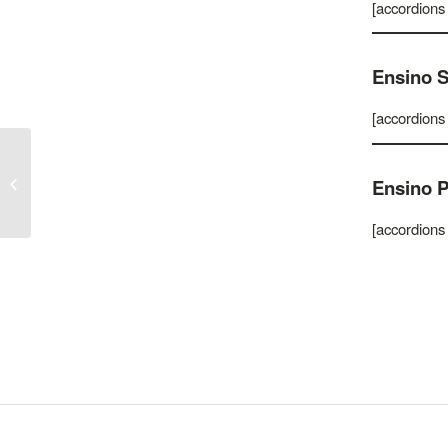
[accordions
Ensino 
[accordions
Quadros de
Excelência, Honra,
Ensino P
Valor e Louvores do
ano letivo 2024/2025
[accordions
–...