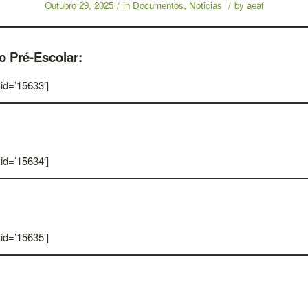
Outubro 29, 2025
/
in
Documentos
,
Noticias
/
by
aeaf
 Pré-Escolar:
 id=’15633′]
 id=’15634′]
 id=’15635′]