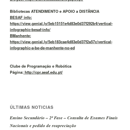
Bibliotecas ATENDIMENTO e APOIO a DISTÂNCIA
BESAF info:
https://view.genial.ly/5eb15151e4d83e0d37f292b4/vertical-
infographic-besaf-info/
BManhente:
https://view.genial.ly/5eb183cae4d83e0d37f2a57c/vertical-
infographic-a-be-de-manhente-no-ed
Clube de Programação e Robótica
Página:
http://cpr.aeaf.edu.pt/
ÚLTIMAS NOTICIAS
Ensino Secundário – 2ª Fase – Consulta de Exames Finais
Nacionais e pedido de reapreciação