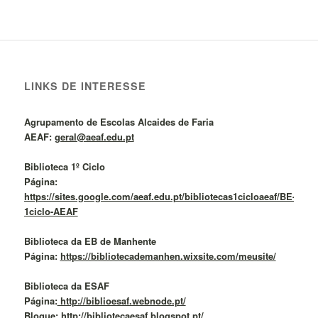
LINKS DE INTERESSE
Agrupamento de Escolas Alcaides de Faria
AEAF:
geral@aeaf.edu.pt
Biblioteca 1º Ciclo
Página:
https://sites.google.com/aeaf.edu.pt/bibliotecas1cicloaeaf/BE-
1ciclo-AEAF
Biblioteca da EB de Manhente
Página:
https://bibliotecademanhen.wixsite.com/meusite/
Biblioteca da ESAF
Página:
http://biblioesaf.webnode.pt/
Blogue: http://bibliotecaesaf.blogspot.pt/