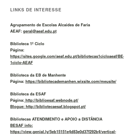
LINKS DE INTERESSE
Agrupamento de Escolas Alcaides de Faria
AEAF:
geral@aeaf.edu.pt
Biblioteca 1º Ciclo
Página:
https://sites.google.com/aeaf.edu.pt/bibliotecas1cicloaeaf/BE-
1ciclo-AEAF
Biblioteca da EB de Manhente
Página:
https://bibliotecademanhen.wixsite.com/meusite/
Biblioteca da ESAF
Página:
http://biblioesaf.webnode.pt/
Blogue: http://bibliotecaesaf.blogspot.pt/
Bibliotecas ATENDIMENTO e APOIO a DISTÂNCIA
BESAF info:
https://view.genial.ly/5eb15151e4d83e0d37f292b4/vertical-