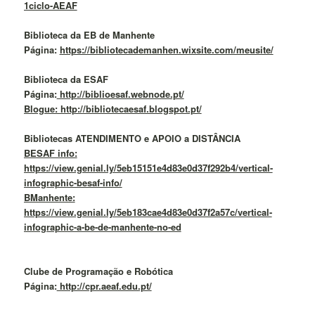
1ciclo-AEAF
Biblioteca da EB de Manhente
Página:
https://bibliotecademanhen.wixsite.com/meusite/
Biblioteca da ESAF
Página:
http://biblioesaf.webnode.pt/
Blogue: http://bibliotecaesaf.blogspot.pt/
Bibliotecas ATENDIMENTO e APOIO a DISTÂNCIA
BESAF info:
https://view.genial.ly/5eb15151e4d83e0d37f292b4/vertical-
infographic-besaf-info/
BManhente:
https://view.genial.ly/5eb183cae4d83e0d37f2a57c/vertical-
infographic-a-be-de-manhente-no-ed
Clube de Programação e Robótica
Página:
http://cpr.aeaf.edu.pt/