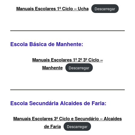
Manuais Escolares 1º Ciclo – Ucha
Descarregar
Escola Básica de Manhente:
Manuais Escolares 1º 2º 3º Ciclo –
Manhente
Descarregar
Escola Secundária Alcaides de Faria:
Manuais Escolares 3º Ciclo e Secundário – Alcaides
de Faria
Descarregar