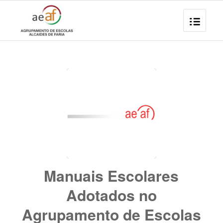
Manuais Escolares
Adotados no
Agrupamento de Escolas